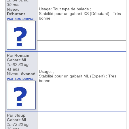
1m64 52 kg.
39 ans
Usage: Tout type de balade ;
Niveau
Stabilité pour un gabarit XS (Débutant) : Très
Débutant
bonne
voir son quiver
Par
Romain
Gabarit
ML
1m82 80 kg.
41 ans
Usage: ;
Niveau
Avancé
Stabilité pour un gabarit ML (Expert) : Très
voir son quiver
bonne
Par
Jloup
Gabarit
ML
1m72 80 kg.