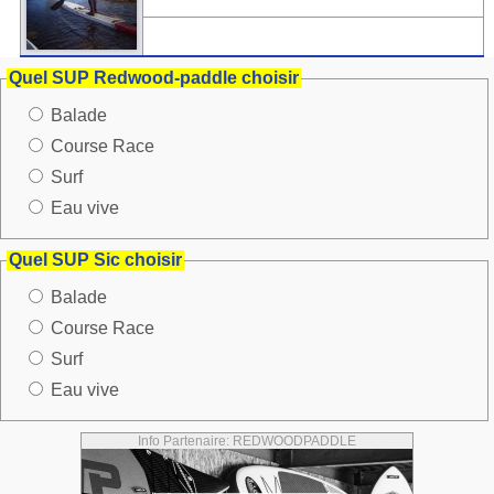
Quel SUP Redwood-paddle choisir
Balade
Course Race
Surf
Eau vive
Quel SUP Sic choisir
Balade
Course Race
Surf
Eau vive
Info Partenaire: REDWOODPADDLE