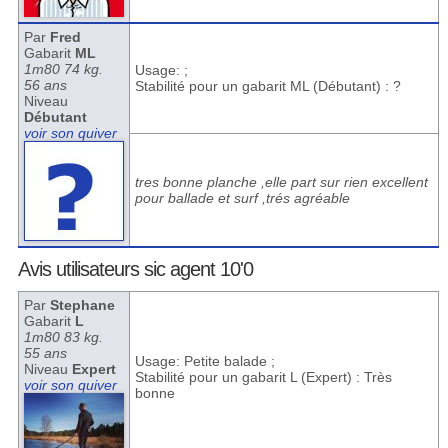
Par
Fred
Gabarit
ML
1m80 74 kg.
Usage: ;
56 ans
Stabilité pour un gabarit ML (Débutant) : ?
Niveau
Débutant
voir son quiver
tres bonne planche ,elle part sur rien excellent
pour ballade et surf ,trés agréable
Avis utilisateurs sic agent 10'0
Par
Stephane
Gabarit
L
1m80 83 kg.
55 ans
Usage: Petite balade ;
Niveau
Expert
Stabilité pour un gabarit L (Expert) : Très
voir son quiver
bonne