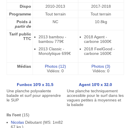
Dispo
2010-2013
2017-2018
Programme
Tout terrain
Tout terrain
Poids
à
NC
10.8kg
partir de
Tarif public
2013 bambou -
2018 Agent -
TTC
bambou 779€
carbone 1600€
2013 Classic -
2018 FeelGood -
Monolytique 699€
carbone 1600€
Médias
Photos (12)
Photos (3)
Vidéos: 0
Vidéos: 0
Funbox 10'0 x 31.5
Agent 10'0 x 32.0
Une planche polyvalente
Une planche techniquement
balade et surf pour apprendre
accessible pour le surf dans les
le SUP
vagues petites à moyennes et
la balade
Ils l'ont
(15)
Nicolas
Débutant (MS: 1m82
67 kg.)