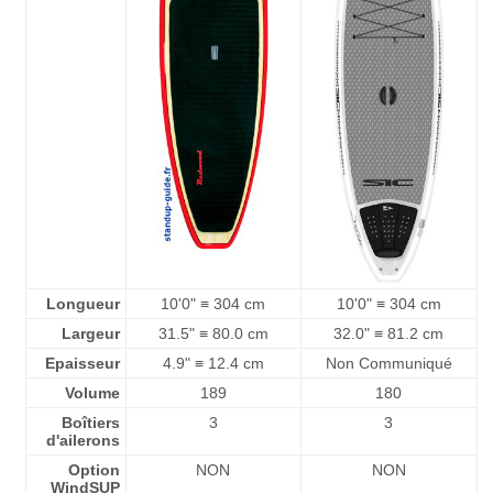
Longueur
10'0" ≡ 304 cm
10'0" ≡ 304 cm
Largeur
31.5" ≡ 80.0 cm
32.0" ≡ 81.2 cm
Epaisseur
4.9" ≡ 12.4 cm
Non Communiqué
Volume
189
180
Boîtiers
3
3
d'ailerons
Option
NON
NON
WindSUP