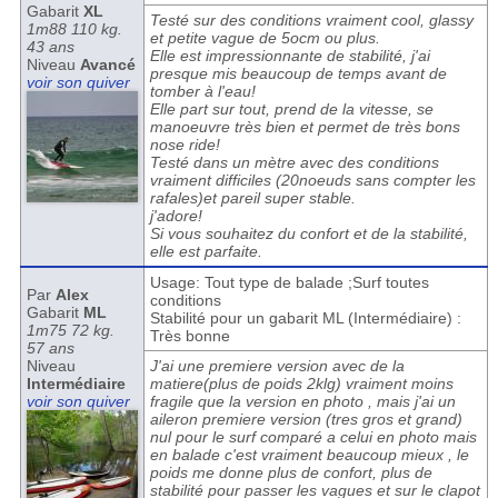
Gabarit
XL
Testé sur des conditions vraiment cool, glassy
1m88 110 kg.
et petite vague de 5ocm ou plus.
43 ans
Elle est impressionnante de stabilité, j'ai
Niveau
Avancé
presque mis beaucoup de temps avant de
voir son quiver
tomber à l'eau!
Elle part sur tout, prend de la vitesse, se
manoeuvre très bien et permet de très bons
nose ride!
Testé dans un mètre avec des conditions
vraiment difficiles (20noeuds sans compter les
rafales)et pareil super stable.
j'adore!
Si vous souhaitez du confort et de la stabilité,
elle est parfaite.
Usage: Tout type de balade ;Surf toutes
Par
Alex
conditions
Gabarit
ML
Stabilité pour un gabarit ML (Intermédiaire) :
1m75 72 kg.
Très bonne
57 ans
Niveau
J'ai une premiere version avec de la
Intermédiaire
matiere(plus de poids 2klg) vraiment moins
voir son quiver
fragile que la version en photo , mais j'ai un
aileron premiere version (tres gros et grand)
nul pour le surf comparé a celui en photo mais
en balade c'est vraiment beaucoup mieux , le
poids me donne plus de confort, plus de
stabilité pour passer les vagues et sur le clapot