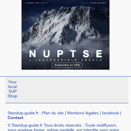
Your
local
SUP
Shop
Standup-guide.fr
:
Plan du site
|
Mentions légales
|
facebook
|
Contact
© Standup-guide.fr Tous droits réservés :
Toute rediffusion,
sous quelque forme, même partielle, est interdite sans notre