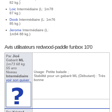
82 kg.)
Loic
Intermédiaire (L: 1m78
87 kg.)
Doob
Intermédiaire (L: 1m76
85 kg.)
Jerome
Intermédiaire (L:
1m94 88 kg.)
Avis utilisateurs redwood-paddle funbox 10'0
Par
Jicé
Gabarit
ML
1m73 68 kg.
55 ans
Usage: Petite balade ;
Niveau
Stabilité pour un gabarit ML (Débutant) : Très
Intermédiaire
bonne
voir son quiver