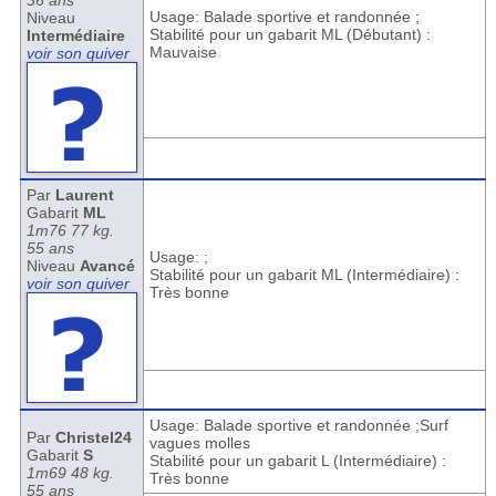
36 ans
Usage: Balade sportive et randonnée ;
Niveau
Stabilité pour un gabarit ML (Débutant) :
Intermédiaire
Mauvaise
voir son quiver
Par
Laurent
Gabarit
ML
1m76 77 kg.
55 ans
Usage: ;
Niveau
Avancé
Stabilité pour un gabarit ML (Intermédiaire) :
voir son quiver
Très bonne
Usage: Balade sportive et randonnée ;Surf
Par
Christel24
vagues molles
Gabarit
S
Stabilité pour un gabarit L (Intermédiaire) :
1m69 48 kg.
Très bonne
55 ans