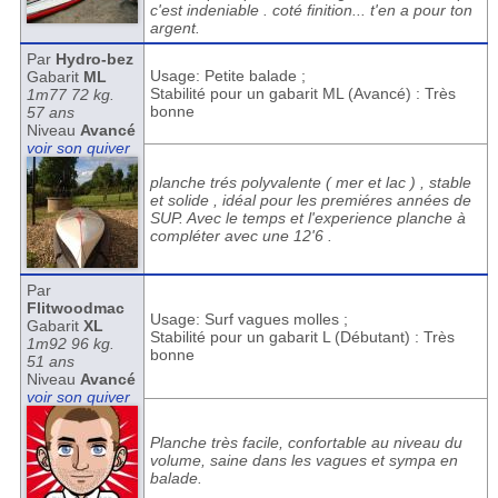
c'est indeniable . coté finition... t'en a pour ton
argent.
Par
Hydro-bez
Usage: Petite balade ;
Gabarit
ML
Stabilité pour un gabarit ML (Avancé) : Très
1m77 72 kg.
bonne
57 ans
Niveau
Avancé
voir son quiver
planche trés polyvalente ( mer et lac ) , stable
et solide , idéal pour les premiéres années de
SUP. Avec le temps et l'experience planche à
compléter avec une 12'6 .
Par
Flitwoodmac
Usage: Surf vagues molles ;
Gabarit
XL
Stabilité pour un gabarit L (Débutant) : Très
1m92 96 kg.
bonne
51 ans
Niveau
Avancé
voir son quiver
Planche très facile, confortable au niveau du
volume, saine dans les vagues et sympa en
balade.