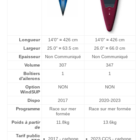
Longueur
14'0" ≡ 426 cm
14'0" ≡ 426 cm
Largeur
25.0" ≡ 63.5 cm
26.0" ≡ 66.0 cm
Epaisseur
Non Communiqué
Non Communiqué
Volume
307
347
Boîtiers
1
1
d'ailerons
Option
NON
NON
WindSUP
Dispo
2017
2020-2023
Programme
Race sur mer
Race sur mer formée
formée
Poids
à partir
11.8kg
13.6kg
de
Tarif public
2017 - carbone
2023 CCS - carbone