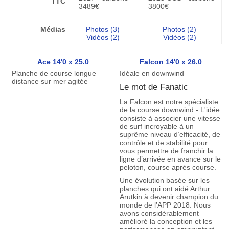
TTC
3489€
3800€
Médias
Photos (3)
Photos (2)
Vidéos (2)
Vidéos (2)
Ace 14'0 x 25.0
Falcon 14'0 x 26.0
Planche de course longue
Idéale en downwind
distance sur mer agitée
Le mot de Fanatic
La Falcon est notre spécialiste
de la course downwind - L'idée
consiste à associer une vitesse
de surf incroyable à un
suprême niveau d’efficacité, de
contrôle et de stabilité pour
vous permettre de franchir la
ligne d’arrivée en avance sur le
peloton, course après course.
Une évolution basée sur les
planches qui ont aidé Arthur
Arutkin à devenir champion du
monde de l’APP 2018. Nous
avons considérablement
amélioré la conception et les