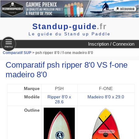
Standup-guide
.fr
Le guide du Stand up Paddle
Inscription / Connexion
menu
Comparatif SUP
> psh ripper 8'0 / f-one madeiro 8'0
Comparatif psh ripper 8'0 VS f-one
madeiro 8'0
Marque
PSH
F-ONE
Modèle
Ripper 8'0 x
Madeiro 8'0 x 29.0
28.6
Outline