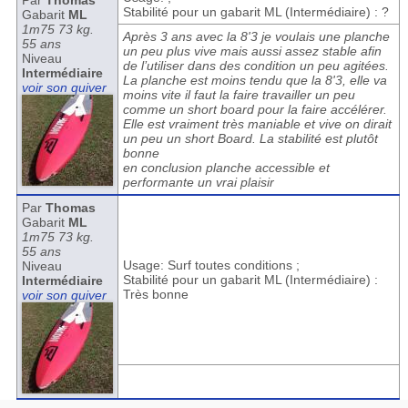
Par
Thomas
Stabilité pour un gabarit ML (Intermédiaire) : ?
Gabarit
ML
1m75 73 kg.
Après 3 ans avec la 8'3 je voulais une planche
55 ans
un peu plus vive mais aussi assez stable afin
Niveau
de l’utiliser dans des condition un peu agitées.
Intermédiaire
La planche est moins tendu que la 8'3, elle va
voir son quiver
moins vite il faut la faire travailler un peu
comme un short board pour la faire accélérer.
Elle est vraiment très maniable et vive on dirait
un peu un short Board. La stabilité est plutôt
bonne
en conclusion planche accessible et
performante un vrai plaisir
Par
Thomas
Gabarit
ML
1m75 73 kg.
55 ans
Usage: Surf toutes conditions ;
Niveau
Stabilité pour un gabarit ML (Intermédiaire) :
Intermédiaire
Très bonne
voir son quiver