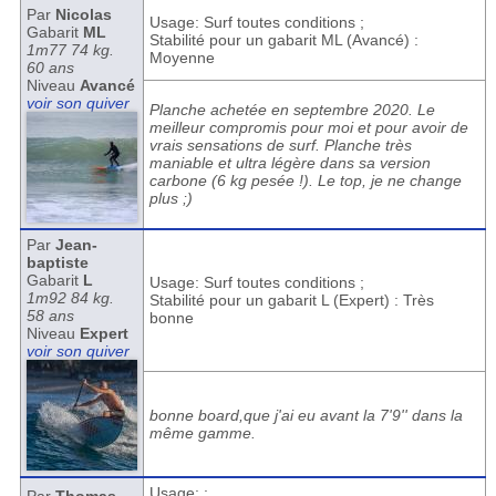
Par
Nicolas
Usage: Surf toutes conditions ;
Gabarit
ML
Stabilité pour un gabarit ML (Avancé) :
1m77 74 kg.
Moyenne
60 ans
Niveau
Avancé
voir son quiver
Planche achetée en septembre 2020. Le
meilleur compromis pour moi et pour avoir de
vrais sensations de surf. Planche très
maniable et ultra légère dans sa version
carbone (6 kg pesée !). Le top, je ne change
plus ;)
Par
Jean-
baptiste
Gabarit
L
Usage: Surf toutes conditions ;
1m92 84 kg.
Stabilité pour un gabarit L (Expert) : Très
58 ans
bonne
Niveau
Expert
voir son quiver
bonne board,que j'ai eu avant la 7'9'' dans la
même gamme.
Usage: ;