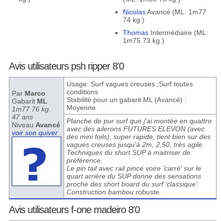
Nicolas
Avancé (ML: 1m77
74 kg.)
Thomas
Intermédiaire (ML:
1m75 73 kg.)
Avis utilisateurs psh ripper 8'0
Usage: Surf vagues creuses ;Surf toutes
conditions
Par
Marco
Stabilité pour un gabarit ML (Avancé) :
Gabarit
ML
Moyenne
1m77 76 kg.
47 ans
Planche de pur surf que j'ai montée en quattro
Niveau
Avancé
avec des ailerons FUTURES ELEVON (avec
voir son quiver
des mini foils), super rapide, tient bien sur des
vagues creuses jusqu'à 2m, 2,50, très agile.
Techniques du short SUP à maitriser de
préférence.
Le pin tail avec rail pincé voire 'carré' sur le
quart arrière du SUP donne des sensations
proche des short board du surf 'classique'.
Construction bambou robuste.
Avis utilisateurs f-one madeiro 8'0