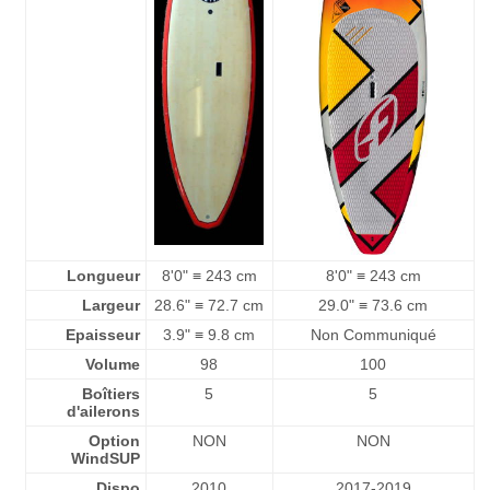
Longueur
8'0" ≡ 243 cm
8'0" ≡ 243 cm
Largeur
28.6" ≡ 72.7 cm
29.0" ≡ 73.6 cm
Epaisseur
3.9" ≡ 9.8 cm
Non Communiqué
Volume
98
100
Boîtiers
5
5
d'ailerons
Option
NON
NON
WindSUP
Dispo
2010
2017-2019