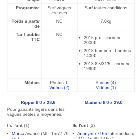
Programme
Surf vagues
Surf toutes conditions
creuses
Poids
à partir
NC
7.0kg
de
Tarif public
NC
2018 pro - carbone
TTC
2000€
2018 bamboo - bambou
1400€
2018 8'5/31'5 - carbone
1990€
Médias
Photos: 0
Photos (4)
Vidéos (2)
Vidéos (1)
Ripper 8'0 x 28.6
Madeiro 8'0 x 29.0
Pour gabarits légers dans les
vagues petites à moyennes.
Ils l'ont
(1)
Ils l'ont
(3)
Marco
Avancé (ML: 1m77 76
Anonyme 7165
Intermédiaire
kg.)
(ML: 1m80 78 kg.)