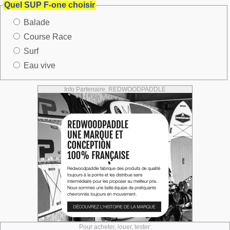
Quel SUP F-one choisir
Balade
Course Race
Surf
Eau vive
Info Partenaire: REDWOODPADDLE
Pour acheter, louer, tester: