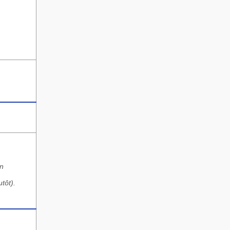
en
tôt).