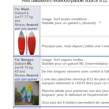
Avis utilisateurs redwood-paddle source 8'11
Par
Alain
Gabarit
L
1m77 77 kg.
Usage: Surf toutes conditions ;
ans
Stabilité pour un gabarit L (Avancé) : ?
Niveau
Avancé
voir son quiver
Pourquoi pas, mais depuis j'utilise une f-on
Par
Sengyo
Usage: Surf vagues molles ;
Gabarit
ML
Stabilité pour un gabarit ML (Intermédiaire)
1m74 75 kg.
43 ans
De très longues sessions avec confort à l'att
Niveau
Avancé
voir son quiver
L'une des planches shortsup 8'11 les plus 
marques talonnent à +10/15 litres pour ce 
Planche idéale pour préserver son dos (excel
longueur, pour le débutant et l'expérimenté 
Gros plus les 5 boitiers permettent de varier