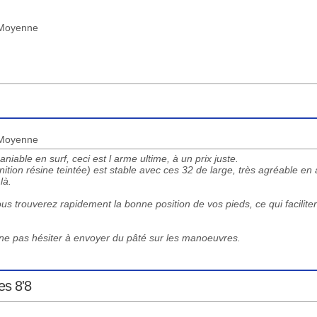
: Moyenne
: Moyenne
iable en surf, ceci est l arme ultime, à un prix juste.
tion résine teintée) est stable avec ces 32 de large, très agréable en 
là.
ous trouverez rapidement la bonne position de vos pieds, ce qui faciliter
, ne pas hésiter à envoyer du pâté sur les manoeuvres.
es 8'8