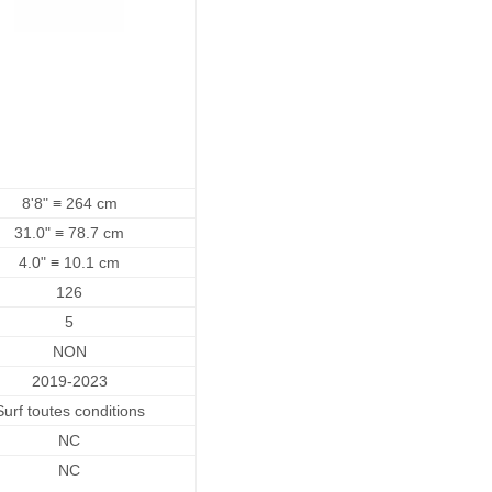
8'8" ≡ 264 cm
31.0" ≡ 78.7 cm
4.0" ≡ 10.1 cm
126
5
NON
2019-2023
Surf toutes conditions
NC
NC