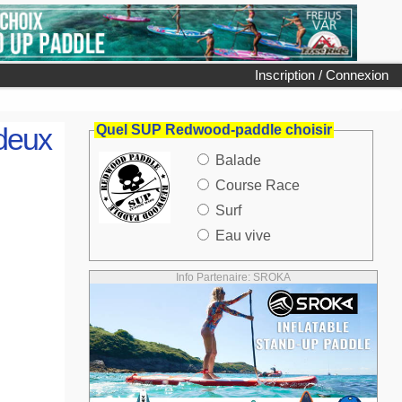
Inscription / Connexion
deux
Quel SUP Redwood-paddle choisir
Balade
Course Race
Surf
Eau vive
Info Partenaire: SROKA