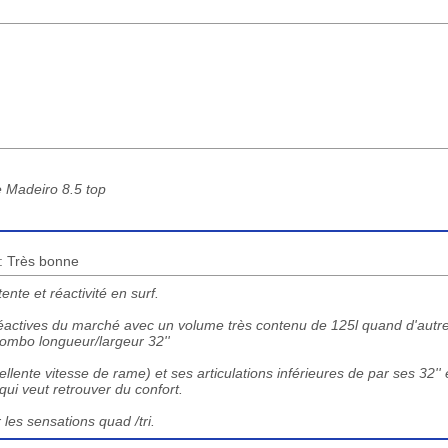
e Madeiro 8.5 top
 : Très bonne
ente et réactivité en surf.
réactives du marché avec un volume très contenu de 125l quand d'autr
combo longueur/largeur 32''
lente vitesse de rame) et ses articulations inférieures de par ses 32'' 
qui veut retrouver du confort.
 les sensations quad /tri.