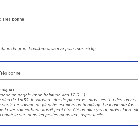
 : Très bonne
dans du gros. Equilibre préservé pour mes 76 kg.
 Très bonne
s vagues.
quand on pagaie (mon habitude des 12.6 ...).
 plus de 1m50 de vagues : dur de passer les mousses (au dessus et 
sortir. Le volume de planche est alors un handicap. Le leash tire fort.
e la version carbone aurait peut être été un plus (ou un moins lourd plu
couvrir le surf dans les petites mousses : super facile.