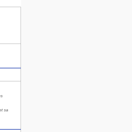
es
et sa