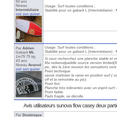
50 ans
Niveau
Usage: Surf toutes conditions ;
Intermédiaire
Stabilité pour un gabarit L (Intermédiaire) 
voir son quiver
Usage: Surf toutes conditions ;
Par
Adrien
Stabilité pour un gabarit L (Intermédiaire) 
Gabarit
ML
1m75 75 kg.
Si vous recherchez une planche stable et man
43 ans
Ma redwoodpaddle source version limited(fini
Niveau
Avancé
pic, dès la 1ère session les sensations sont 
voir son quiver
Point technique:
savoir maîtriser la rame en position surf.( v
off et la remontée au pic).
Point fort:
Planche très tolérantes avec un esprit surf
Point faible:
Pads fragile, se décolle.
Avis utilisateurs sunova flow casey deux parti
Par
Dominique