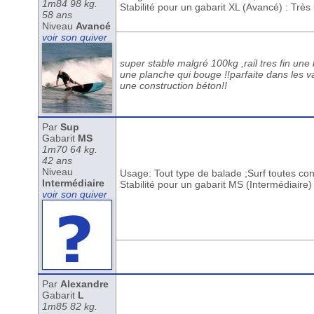
1m84 98 kg.
Stabilité pour un gabarit XL (Avancé) : Trè
58 ans
Niveau
Avancé
voir son quiver
super stable malgré 100kg ,rail tres fin une
une planche qui bouge !!parfaite dans les v
une construction béton!!
Par
Sup
Gabarit
MS
1m70 64 kg.
42 ans
Niveau
Usage: Tout type de balade ;Surf toutes con
Intermédiaire
Stabilité pour un gabarit MS (Intermédiaire)
voir son quiver
Par
Alexandre
Gabarit
L
1m85 82 kg.