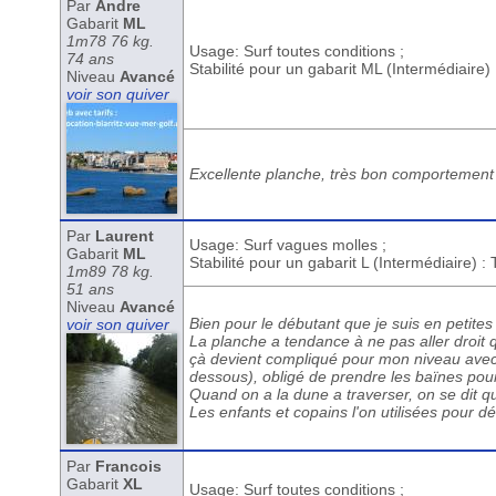
Par
Andre
Gabarit
ML
1m78 76 kg.
Usage: Surf toutes conditions ;
74 ans
Stabilité pour un gabarit ML (Intermédiaire)
Niveau
Avancé
voir son quiver
Excellente planche, très bon comportement 
Par
Laurent
Usage: Surf vagues molles ;
Gabarit
ML
Stabilité pour un gabarit L (Intermédiaire) :
1m89 78 kg.
51 ans
Niveau
Avancé
Bien pour le débutant que je suis en petite
voir son quiver
La planche a tendance à ne pas aller droit 
çà devient compliqué pour mon niveau avec
dessous), obligé de prendre les baïnes pour 
Quand on a la dune a traverser, on se dit qu
Les enfants et copains l'on utilisées pour dé
Par
Francois
Gabarit
XL
Usage: Surf toutes conditions ;