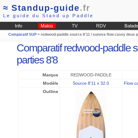
≈
Standup-guide
.fr
Le guide du Stand up Paddle
Info
Matos
TV
RDV
Balad
Comparatif SUP
> redwood-paddle source 8'11 / sunova flow casey deux p
Comparatif redwood-paddle s
parties 8'8
Marque
REDWOOD-PADDLE
Modèle
Source 8'11 x 32.0
Flow ca
Outline