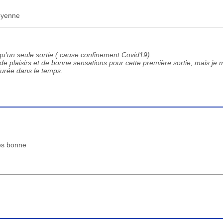
Moyenne
e qu'un seule sortie ( cause confinement Covid19).
p de plaisirs et de bonne sensations pour cette première sortie, mais je
durée dans le temps.
rès bonne