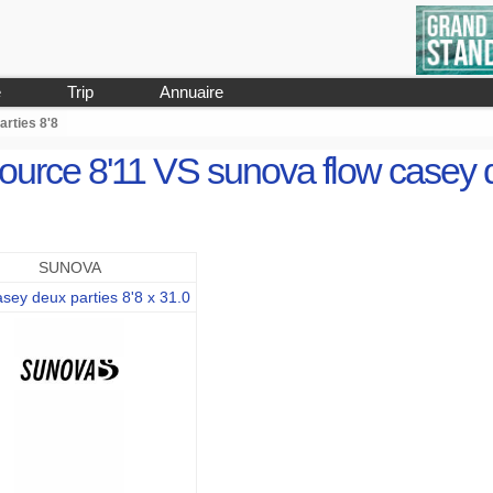
e
Trip
Annuaire
arties 8'8
ource 8'11 VS sunova flow casey 
SUNOVA
sey deux parties 8'8 x 31.0