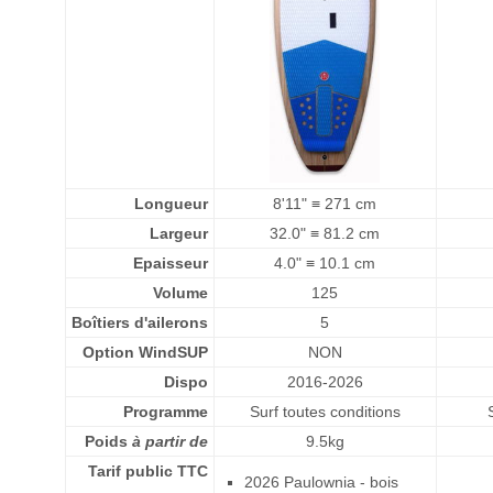
Longueur
8'11" ≡ 271 cm
Largeur
32.0" ≡ 81.2 cm
Epaisseur
4.0" ≡ 10.1 cm
Volume
125
Boîtiers d'ailerons
5
Option WindSUP
NON
Dispo
2016-2026
Programme
Surf toutes conditions
Poids
à partir de
9.5kg
Tarif public TTC
2026 Paulownia - bois