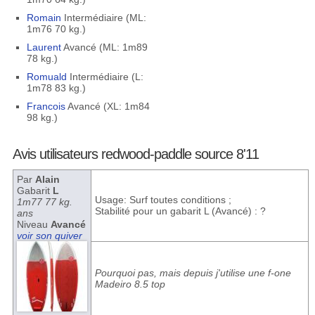
Romain
Intermédiaire (ML:
1m76 70 kg.)
Laurent
Avancé (ML: 1m89
78 kg.)
Romuald
Intermédiaire (L:
1m78 83 kg.)
Francois
Avancé (XL: 1m84
98 kg.)
Avis utilisateurs redwood-paddle source 8'11
Par
Alain
Gabarit
L
Usage: Surf toutes conditions ;
1m77 77 kg.
Stabilité pour un gabarit L (Avancé) : ?
ans
Niveau
Avancé
voir son quiver
Pourquoi pas, mais depuis j'utilise une f-one
Madeiro 8.5 top