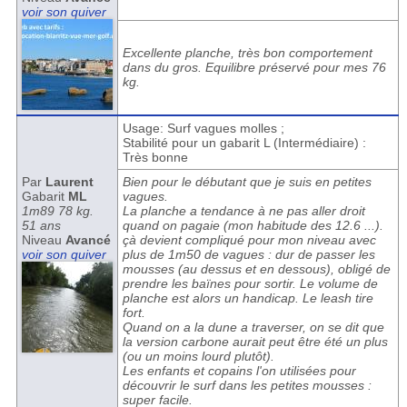
voir son quiver
Excellente planche, très bon comportement
dans du gros. Equilibre préservé pour mes 76
kg.
Usage: Surf vagues molles ;
Stabilité pour un gabarit L (Intermédiaire) :
Très bonne
Par
Laurent
Bien pour le débutant que je suis en petites
Gabarit
ML
vagues.
1m89 78 kg.
La planche a tendance à ne pas aller droit
51 ans
quand on pagaie (mon habitude des 12.6 ...).
Niveau
Avancé
çà devient compliqué pour mon niveau avec
voir son quiver
plus de 1m50 de vagues : dur de passer les
mousses (au dessus et en dessous), obligé de
prendre les baïnes pour sortir. Le volume de
planche est alors un handicap. Le leash tire
fort.
Quand on a la dune a traverser, on se dit que
la version carbone aurait peut être été un plus
(ou un moins lourd plutôt).
Les enfants et copains l'on utilisées pour
découvrir le surf dans les petites mousses :
super facile.