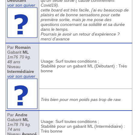
Débutant
qu'un seule sortie ( cause confinement
voir son quiver
Covid19).
cette board est très facile, j'ai eu beaucoup de
plaisirs et de bonne sensations pour cette
première sortie, mais je me pose des
questions concernant sa solidité et sa durée
dans le temps.
Pourrais je avoir un retour d'expèrience ?
merci d'avance
Par
Romain
Gabarit
ML
1m76 70 kg.
Usage: Surf toutes conditions ;
48 ans
Stabilité pour un gabarit ML (Débutant) : Très
Niveau
bonne
Intermédiaire
voir son quiver
Très bien pour mon poids pas trop de raw.
Par
Andre
Gabarit
ML
Usage: Surf toutes conditions ;
1m78 76 kg.
Stabilité pour un gabarit ML (Intermédiaire) :
74 ans
Très bonne
Niveau
Avancé