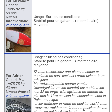
Par
Alexandre
Gabarit
L
1m85 82 kg.
50 ans
Usage: Surf toutes conditions ;
Niveau
Stabilité pour un gabarit L (Intermédiaire) :
Intermédiaire
Moyenne
voir son quiver
Usage: Surf toutes conditions ;
Stabilité pour un gabarit L (Intermédiaire) :
Moyenne
Si vous recherchez une planche stable et
Par
Adrien
maniable en surf, ceci est l arme ultime, à un
Gabarit
ML
prix juste.
1m75 75 kg.
Ma redwoodpaddle source version
43 ans
limited(finition résine teintée) est stable avec
Niveau
Avancé
ces 32 de large, très agréable en attente au
voir son quiver
pic, dès la 1ère session les sensations sont là.
Point technique:
savoir maîtriser la rame en position surf.( vous
trouverez rapidement la bonne position de vos
pieds, ce qui facilitera le take off et la