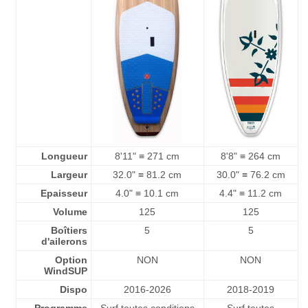
Longueur
8'11" ≡ 271 cm
8'8" ≡ 264 cm
Largeur
32.0" ≡ 81.2 cm
30.0" ≡ 76.2 cm
Epaisseur
4.0" ≡ 10.1 cm
4.4" ≡ 11.2 cm
Volume
125
125
Boîtiers
5
5
d'ailerons
Option
NON
NON
WindSUP
Dispo
2016-2026
2018-2019