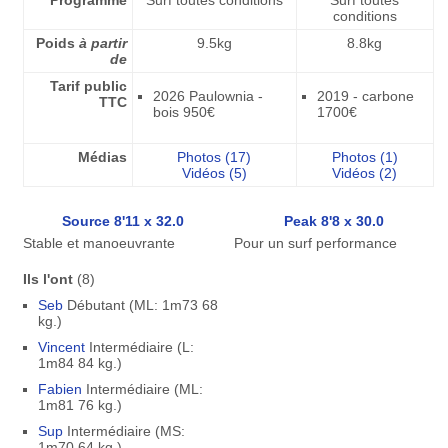
Programme
Surf toutes conditions
Surf toutes
conditions
Poids
à partir
9.5kg
8.8kg
de
Tarif public
2026 Paulownia -
2019 - carbone
TTC
bois 950€
1700€
Médias
Photos (17)
Photos (1)
Vidéos (5)
Vidéos (2)
Source 8'11 x 32.0
Peak 8'8 x 30.0
Stable et manoeuvrante
Pour un surf performance
Ils l'ont
(8)
Seb
Débutant (ML: 1m73 68
kg.)
Vincent
Intermédiaire (L:
1m84 84 kg.)
Fabien
Intermédiaire (ML:
1m81 76 kg.)
Sup
Intermédiaire (MS:
1m70 64 kg.)