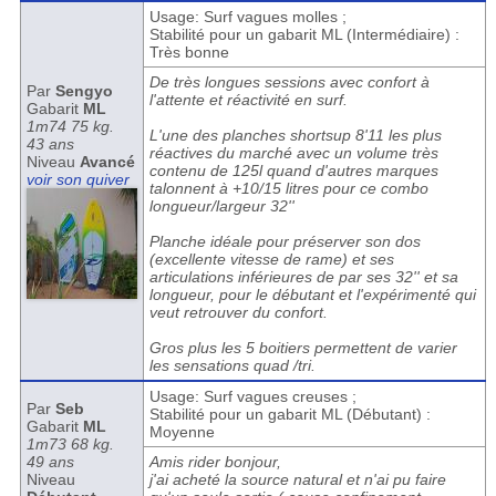
Usage: Surf vagues molles ;
Stabilité pour un gabarit ML (Intermédiaire) :
Très bonne
De très longues sessions avec confort à
Par
Sengyo
l'attente et réactivité en surf.
Gabarit
ML
1m74 75 kg.
L'une des planches shortsup 8'11 les plus
43 ans
réactives du marché avec un volume très
Niveau
Avancé
contenu de 125l quand d'autres marques
voir son quiver
talonnent à +10/15 litres pour ce combo
longueur/largeur 32''
Planche idéale pour préserver son dos
(excellente vitesse de rame) et ses
articulations inférieures de par ses 32'' et sa
longueur, pour le débutant et l'expérimenté qui
veut retrouver du confort.
Gros plus les 5 boitiers permettent de varier
les sensations quad /tri.
Usage: Surf vagues creuses ;
Par
Seb
Stabilité pour un gabarit ML (Débutant) :
Gabarit
ML
Moyenne
1m73 68 kg.
49 ans
Amis rider bonjour,
Niveau
j'ai acheté la source natural et n'ai pu faire