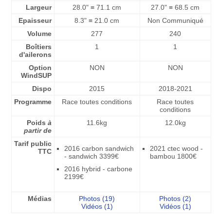
Largeur
28.0" ≡ 71.1 cm
27.0" ≡ 68.5 cm
Epaisseur
8.3" ≡ 21.0 cm
Non Communiqué
Volume
277
240
Boîtiers
1
1
d'ailerons
Option
NON
NON
WindSUP
Dispo
2015
2018-2021
Programme
Race toutes conditions
Race toutes
conditions
Poids
à
11.6kg
12.0kg
partir de
Tarif public
2016 carbon sandwich
2021 ctec wood -
TTC
- sandwich 3399€
bambou 1800€
2016 hybrid - carbone
2199€
Médias
Photos (19)
Photos (2)
Vidéos (1)
Vidéos (1)