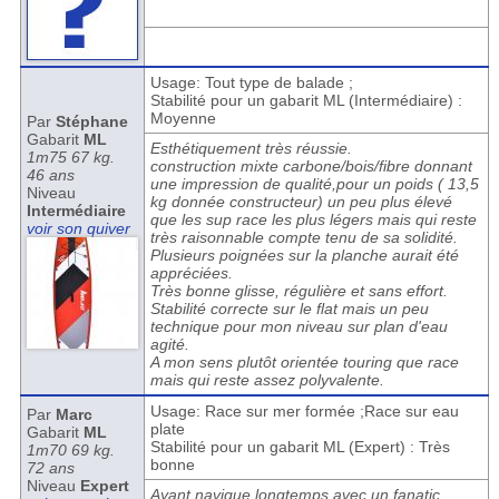
Usage: Tout type de balade ;
Stabilité pour un gabarit ML (Intermédiaire) :
Moyenne
Par
Stéphane
Gabarit
ML
Esthétiquement très réussie.
1m75 67 kg.
construction mixte carbone/bois/fibre donnant
46 ans
une impression de qualité,pour un poids ( 13,5
Niveau
kg donnée constructeur) un peu plus élevé
Intermédiaire
que les sup race les plus légers mais qui reste
voir son quiver
très raisonnable compte tenu de sa solidité.
Plusieurs poignées sur la planche aurait été
appréciées.
Très bonne glisse, régulière et sans effort.
Stabilité correcte sur le flat mais un peu
technique pour mon niveau sur plan d'eau
agité.
A mon sens plutôt orientée touring que race
mais qui reste assez polyvalente.
Usage: Race sur mer formée ;Race sur eau
Par
Marc
plate
Gabarit
ML
Stabilité pour un gabarit ML (Expert) : Très
1m70 69 kg.
bonne
72 ans
Niveau
Expert
Ayant navigue longtemps avec un fanatic