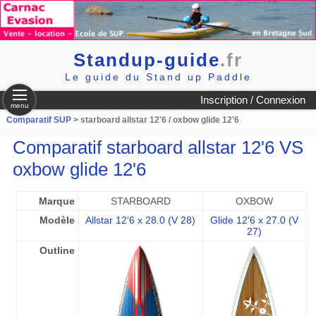
Standup-guide
.fr
Le guide du Stand up Paddle
Inscription / Connexion
menu
Comparatif SUP
> starboard allstar 12'6 / oxbow glide 12'6
Comparatif starboard allstar 12'6 VS
oxbow glide 12'6
Marque
STARBOARD
OXBOW
Modèle
Allstar 12'6 x 28.0 (V 28)
Glide 12'6 x 27.0 (V
27)
Outline