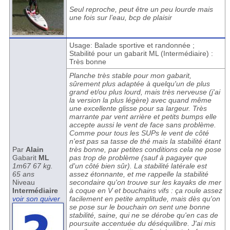
Seul reproche, peut être un peu lourde mais
une fois sur l’eau, bcp de plaisir
Usage: Balade sportive et randonnée ;
Stabilité pour un gabarit ML (Intermédiaire) :
Très bonne
Planche très stable pour mon gabarit,
sûrement plus adaptée à quelqu'un de plus
grand et/ou plus lourd, mais très nerveuse (j'ai
la version la plus légère) avec quand même
une excellente glisse pour sa largeur. Très
marrante par vent arrière et petits bumps elle
accepte aussi le vent de face sans problème.
Comme pour tous les SUPs le vent de côté
n'est pas sa tasse de thé mais la stabilité étant
Par
Alain
très bonne, par petites conditions cela ne pose
Gabarit
ML
pas trop de problème (sauf à pagayer que
1m67 67 kg.
d'un côté bien sûr). La stabilité latérale est
65 ans
assez étonnante, et me rappelle la stabilité
Niveau
secondaire qu'on trouve sur les kayaks de mer
Intermédiaire
à coque en V et bouchains vifs : ça roule assez
voir son quiver
facilement en petite amplitude, mais dès qu'on
se pose sur le bouchain on sent une bonne
stabilité, saine, qui ne se dérobe qu'en cas de
poursuite accentuée du déséquilibre. J'ai mis