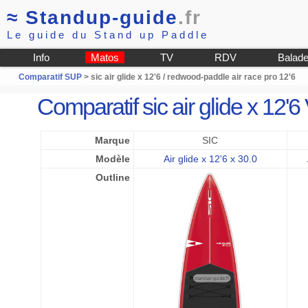
≈
Standup-guide
.fr
Le guide du Stand up Paddle
Info
Matos
TV
RDV
Balad
Comparatif SUP
> sic air glide x 12'6 / redwood-paddle air race pro 12'6
Comparatif sic air glide x 12'
Marque
SIC
Modèle
Air glide x 12'6 x 30.0
Outline