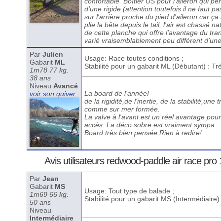
confortable. Boîtier US pour l'aileron qui 
d'une rigide (attention toutefois il ne fau
sur l'arrière proche du pied d'aileron car ça
plie la bête depuis le tail, l'air est chassé 
de cette planche qui offre l'avantage du t
varié vraisemblablement peu différent d'une 
Par
Julien
Usage: Race toutes conditions ;
Gabarit
ML
Stabilité pour un gabarit ML (Débutant) : T
1m78 77 kg.
38 ans
Niveau
Avancé
La board de l'année!
voir son quiver
de la rigidité,de l'inertie, de la stabilité,
comme sur mer formée.
La valve à l'avant est un réel avantage pour 
accès. La déco sobre est vraiment sympa.
Board très bien pensée,Rien à redire!
Avis utilisateurs redwood-paddle air race pro 
Par
Jean
Gabarit
MS
Usage: Tout type de balade ;
1m69 66 kg.
Stabilité pour un gabarit MS (Intermédiaire)
50 ans
Niveau
Intermédiaire