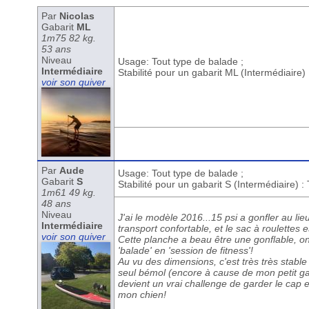
Par
Nicolas
Gabarit
ML
1m75 82 kg.
53 ans
Niveau
Usage: Tout type de balade ;
Intermédiaire
Stabilité pour un gabarit ML (Intermédiaire
voir son quiver
Par
Aude
Usage: Tout type de balade ;
Gabarit
S
Stabilité pour un gabarit S (Intermédiaire) 
1m61 49 kg.
48 ans
Niveau
J'ai le modèle 2016...15 psi a gonfler au lie
Intermédiaire
transport confortable, et le sac à roulettes est
voir son quiver
Cette planche a beau être une gonflable, on 
'balade' en 'session de fitness'!
Au vu des dimensions, c'est très très stable
seul bémol (encore à cause de mon petit gaba
devient un vrai challenge de garder le cap e
mon chien!