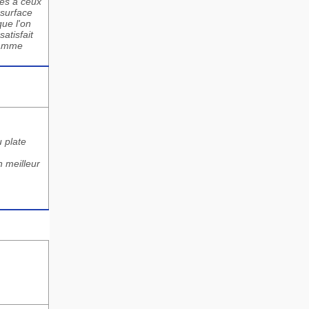
ues à ceux
 surface
que l'on
satisfait
gramme
u plate
n meilleur