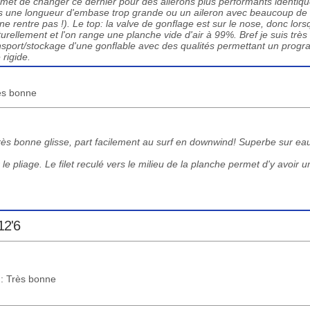
permet de changer ce dernier pour des ailerons plus performants identiq
t pas une longueur d'embase trop grande ou un aileron avec beaucoup de
 ne rentre pas !). Le top: la valve de gonflage est sur le nose, donc lors
naturellement et l'on range une planche vide d'air à 99%. Bref je suis très 
ransport/stockage d'une gonflable avec des qualités permettant un pro
rigide.
rès bonne
une très bonne glisse, part facilement au surf en downwind! Superbe sur ea
le pliage. Le filet reculé vers le milieu de la planche permet d'y avoir u
12'6
 : Très bonne