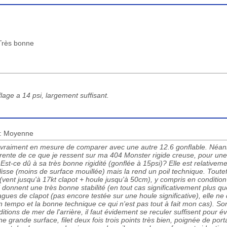
 Très bonne
lage a 14 psi, largement suffisant.
) : Moyenne
s vraiment en mesure de comparer avec une autre 12.6 gonflable. Néa
érente de ce que je ressent sur ma 404 Monster rigide creuse, pour une
 Est-ce dû à sa très bonne rigidité (gonflée à 15psi)? Elle est relativem
glisse (moins de surface mouillée) mais la rend un poil technique. Toutef
vent jusqu'à 17kt clapot + houle jusqu'à 50cm), y compris en condition
i donnent une très bonne stabilité (en tout cas significativement plus 
agues de clapot (pas encore testée sur une houle significative), elle 
 bon tempo et la bonne technique ce qui n'est pas tout à fait mon cas). S
itions de mer de l'arrière, il faut évidement se reculer suffisent pour évi
ne grande surface, filet deux fois trois points très bien, poignée de por