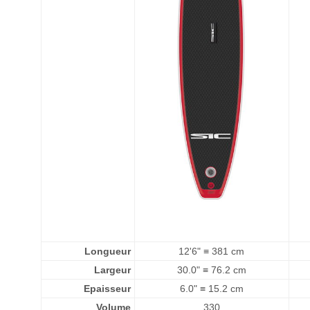
Longueur
12'6" ≡ 381 cm
Largeur
30.0" ≡ 76.2 cm
Epaisseur
6.0" ≡ 15.2 cm
Volume
330