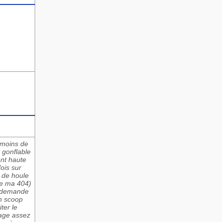
nmoins de
 gonflable
ent haute
ois sur
 de houle
que ma 404)
ne demande
on scoop
ter le
tage assez