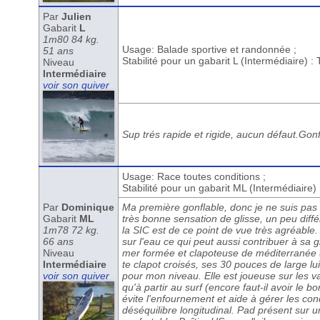
Par
Julien
Gabarit
L
1m80 84 kg.
Usage: Balade sportive et randonnée ;
51 ans
Stabilité pour un gabarit L (Intermédiaire) :
Niveau
Intermédiaire
voir son quiver
Sup trés rapide et rigide, aucun défaut.Gonf
Usage: Race toutes conditions ;
Stabilité pour un gabarit ML (Intermédiaire
Par
Dominique
Ma première gonflable, donc je ne suis pa
Gabarit
ML
très bonne sensation de glisse, un peu diff
1m78 72 kg.
la SIC est de ce point de vue très agréable.
66 ans
sur l'eau ce qui peut aussi contribuer à sa 
Niveau
mer formée et clapoteuse de méditerranée (
Intermédiaire
te clapot croisés, ses 30 pouces de large lu
voir son quiver
pour mon niveau. Elle est joueuse sur les v
qu'à partir au surf (encore faut-il avoir le
évite l'enfournement et aide à gérer les cond
déséquilibre longitudinal. Pad présent sur u