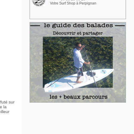
Votre Surf Shop à Perpignan
futé sur
e la
lleur