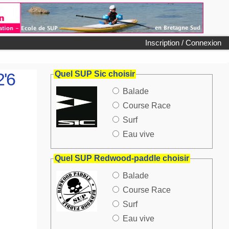
Inscription / Connexion
2'6
Quel SUP Sic choisir
Balade
Course Race
Surf
Eau vive
Quel SUP Redwood-paddle choisir
Balade
Course Race
Surf
Eau vive