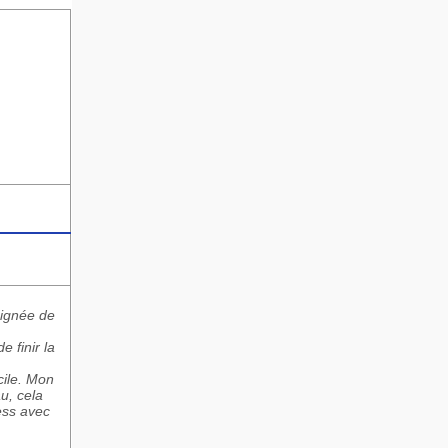
poignée de
 finir la
cile. Mon
u, cela
ess avec