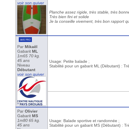
voir son quiver
Planche assez rigide, très stable, très bon
Très bien fini et solide
Je la conseille vivement, très bon rapport qua
avis pro
Par
Mikaël
Gabarit
ML
1m65 70 kg.
45 ans
Usage: Petite balade ;
Niveau
Stabilité pour un gabarit ML (Débutant) : T
Débutant
voir son quiver
Par
Olivier
Gabarit
MS
1m80 65 kg.
Usage: Balade sportive et randonnée ;
45 ans
Stabilité pour un gabarit MS (Débutant) : T