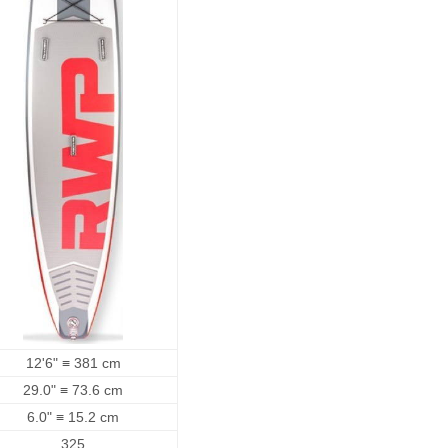
12'6" ≡ 381 cm
29.0" ≡ 73.6 cm
6.0" ≡ 15.2 cm
325