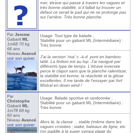
mer, étrave qui passe à travers les vagues et
très bonne stabilité, si il fallait lui trouver un
défaut ce serait le pad qui ne se prolonge pas
sur l'arrière. Très bonne planche.
Par
Jerome
Usage: Tout type de balade ;
Gabarit
ML
Stabilité pour un gabarit ML (Intermédiaire) :
1m68 70 kg.
Très bonne
66 ans
Niveau
Avancé
J'ai la version 'riva' c.-à-d. pont en bamboo
voir son quiver
latté. La finition est au top. J'ai navigué par
différents type de temps. L'étrave inversée
perce le clapot sans que la planche ralentisse;
la stabilité est bonne; la réactivité et la glisse
excellentes. Il me tarde de l'essayer par fort
Mistral en down wind !
Par
Usage: Balade sportive et randonnée ;
Christophe
Stabilité pour un gabarit ML (Intermédiaire) :
Gabarit
ML
Très bonne
1m78 68 kg.
60 ans
Niveau
Avancé
Alors là, la classe ... stable (même dans les
voir son quiver
vagues croisées ; wake, bateaux de ligne, etc
(on paddle à la super sympa plage du