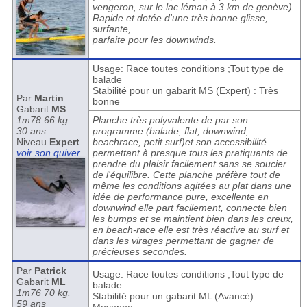
vengeron, sur le lac léman à 3 km de genève).
Rapide et dotée d'une très bonne glisse,
surfante,
parfaite pour les downwinds.
Usage: Race toutes conditions ;Tout type de
balade
Stabilité pour un gabarit MS (Expert) : Très
Par
Martin
bonne
Gabarit
MS
1m78 66 kg.
Planche très polyvalente de par son
30 ans
programme (balade, flat, downwind,
Niveau
Expert
beachrace, petit surf)et son accessibilité
voir son quiver
permettant à presque tous les pratiquants de
prendre du plaisir facilement sans se soucier
de l'équilibre. Cette planche préfère tout de
même les conditions agitées au plat dans une
idée de performance pure, excellente en
downwind elle part facilement, connecte bien
les bumps et se maintient bien dans les creux,
en beach-race elle est très réactive au surf et
dans les virages permettant de gagner de
précieuses secondes.
Par
Patrick
Usage: Race toutes conditions ;Tout type de
Gabarit
ML
balade
1m76 70 kg.
Stabilité pour un gabarit ML (Avancé) :
59 ans