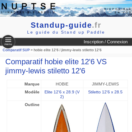
Standup-guide
.fr
Le guide du Stand up Paddle
Inscription / Connexion
menu
Comparatif SUP
> hobie elite 12'6 / jimmy-lewis stiletto 12'6
Comparatif hobie elite 12'6 VS
jimmy-lewis stiletto 12'6
Marque
HOBIE
JIMMY-LEWIS
Modèle
Elite 12'6 x 28.9 (V
Stiletto 12'6 x 28.5
2)
Outline