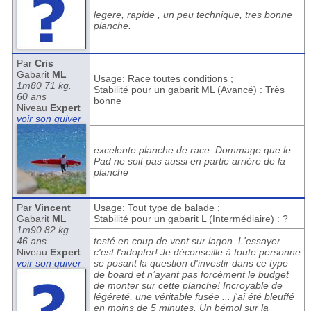
legere, rapide , un peu technique, tres bonne
planche.
Par
Cris
Gabarit
ML
Usage: Race toutes conditions ;
1m80 71 kg.
Stabilité pour un gabarit ML (Avancé) : Très
60 ans
bonne
Niveau
Expert
voir son quiver
excelente planche de race. Dommage que le
Pad ne soit pas aussi en partie arrière de la
planche
Par
Vincent
Usage: Tout type de balade ;
Gabarit
ML
Stabilité pour un gabarit L (Intermédiaire) : ?
1m90 82 kg.
46 ans
testé en coup de vent sur lagon. L'essayer
Niveau
Expert
c'est l'adopter! Je déconseille à toute personne
voir son quiver
se posant la question d'investir dans ce type
de board et n’ayant pas forcément le budget
de monter sur cette planche! Incroyable de
légéreté, une véritable fusée ... j'ai été bleuffé
en moins de 5 minutes. Un bémol sur la