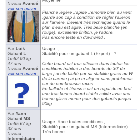
Moyenne
Niveau
Avancé
voir son quiver
Planche légère ,rapide ,remonte bien au vent
,garde son cap à condition de régler l'aileron
sur l'arrière. Devient très technique quand le
plan d'eau est agité. Très belle planche (en
rouge), excellente finition, je l'adore.
Pas encore testé en downwind .
Par
Loik
Usage: ;
Gabarit
L
Stabilité pour un gabarit L (Expert) : ?
1m82 90 kg.
47 ans
Cette board est tres efficace dans toutes les
Niveau
Avancé
conditions habitué a des boards de 30' de
voir son quiver
large j ai ete bluffé par sa stabilite grace au W
de la carene.j ai pu m aligner sans problemes
sur de nombreuses races
En ballade et fitness c est un regal dc en bref
une tres bonne board stable solide avec une
bonne glisse meme pour des gabarits jusqua
90kg
Par
Yann
Gabarit
MS
Usage: Race toutes conditions ;
1m85 67 kg.
Stabilité pour un gabarit MS (Intermédiaire) :
33 ans
Très bonne
Niveau
Intermédiaire