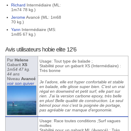
Richard
Intermédiaire (ML:
1m74 78 kg.)
Jerome
Avancé (ML: 1m68
70 kg.)
Yann
Intermédiaire (MS:
1m85 67 kg.)
Avis utilisateurs hobie elite 12'6
Par
Helene
Usage: Tout type de balade ;
Gabarit
XS
Stabilité pour un gabarit XS (Intermédiaire) :
1m54 47 kg.
Très bonne
44 ans
Niveau
Avancé
Je l'adore, elle est hyper confortable et stable
voir son quiver
en balade, elle glisse super bien. C'est un vrai
régal en downwind et petit surf, elle part sur
rien. J'ai la version carbone epoxy, très belle
en plus! Belle qualité de construction. Le seul
bémol pour moi c'est la poignée de portage,
pas agréable car manque d'ergonomie.
Usage: Race toutes conditions ;Surf vagues
molles
Stabilité pour un gabarit ML (Avancé) : Très