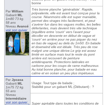
bonne
Très bonne planche 'généraliste'. Rapide,
Par
William
polyvalente, elle est avant tout conçue pour la
Gabarit
ML
course. Néanmoins elle est super maniable,
1m80 73 kg.
permet des virages très facilement, et peut
58 ans
s'avérer fun dans les vagues molles, les belles
Niveau
Avancé
déferlantes, mais devient très vite technique
voir son quiver
(équilibre entre 'courir' vers l'avant pour
décoller en descente en début de vague et
'courir' en arrière pour ne pas piquer du nez
en bas de vague) au delà du 1m50. En balade
et downwind elle est idéale. Très peu de row
malgré une unique dérive.Le grip est assez
limité en surface mais tout le reste du pont
arrière est recouvert de peinture
antidérapante. Protections latérales en
carbone pour les coups de rame malheureux.
Au total bonne planche, pour balade en eau
calme et en océan un peu plus impétueux.
Par
Jpcasa
Usage: Tout type de balade ;
Gabarit
ML
Stabilité pour un gabarit ML (Débutant) : ?
1m75 72 kg.
55 ans
Niveau
Intermédiaire
voir son quiver
Super agréable dans toutes les conditions de