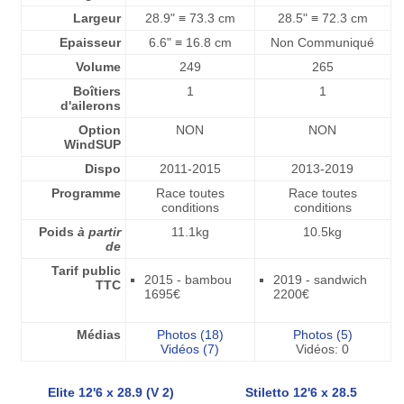
Largeur
28.9" ≡ 73.3 cm
28.5" ≡ 72.3 cm
Epaisseur
6.6" ≡ 16.8 cm
Non Communiqué
Volume
249
265
Boîtiers
1
1
d'ailerons
Option
NON
NON
WindSUP
Dispo
2011-2015
2013-2019
Programme
Race toutes
Race toutes
conditions
conditions
Poids
à partir
11.1kg
10.5kg
de
Tarif public
2015 - bambou
2019 - sandwich
TTC
1695€
2200€
Médias
Photos (18)
Photos (5)
Vidéos (7)
Vidéos: 0
Elite 12'6 x 28.9 (V 2)
Stiletto 12'6 x 28.5