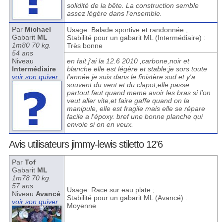
solidité de la bête. La construction semble
assez légère dans l'ensemble.
Par
Michael
Usage: Balade sportive et randonnée ;
Gabarit
ML
Stabilité pour un gabarit ML (Intermédiaire) :
1m80 70 kg.
Très bonne
54 ans
Niveau
en fait j'ai la 12.6 2010 ,carbone,noir et
Intermédiaire
blanche elle est légère et stable;je sors toute
voir son quiver
l'année je suis dans le finistère sud et y'a
souvent du vent et du clapot,elle passe
partout.faut quand meme avoir les bras si l'on
veut aller vite,et faire gaffe quand on la
manipule, elle est fragile mais elle se répare
facile a l'époxy. bref une bonne planche qui
envoie si on en veux.
Avis utilisateurs jimmy-lewis stiletto 12'6
Par
Tof
Gabarit
ML
1m78 70 kg.
57 ans
Usage: Race sur eau plate ;
Niveau
Avancé
Stabilité pour un gabarit ML (Avancé) :
voir son quiver
Moyenne