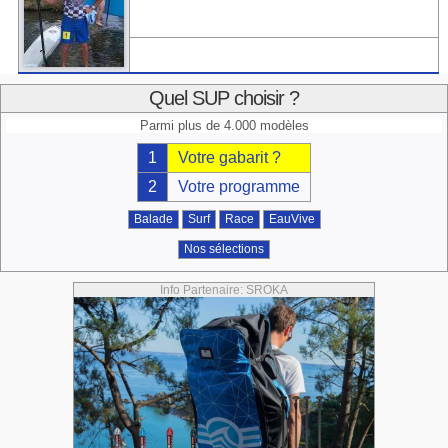
Quel SUP choisir ?
Parmi plus de 4.000 modèles
1
Votre gabarit ?
2
Votre programme
Balade
Surf
Race
EauVive
Nos sélections
Info Partenaire: SROKA