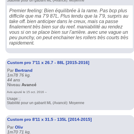
Stabilité pour un gabarit ML (Avancé): Moyenne
Premier feeling: Bien équilibrée à la rame. Pas bcp plus
difficile que ma 7'9 87L. Plus tendu que la 7'9, surpris au
take off. bien anticiper dans le creux, mais ca passe
finalement très bien sur du reef. maniabilité au rendez
vous si on se place bien sur l'arrière. avec une vague un
peu punchy, on peut enchainer les rollers très courts très
rapidement.
Custom pro 7'11 x 26.7 - 88L [2015-2016]
Par
Bertrand
1m78 76 kg.
44 ans
Niveau
Avancé
Avis ajouté le 15 oct. 2016 --
Usage: ;
Stabilité pour un gabarit ML (Avancé): Moyenne
Custom pro 8'11 x 31.5 - 135L [2014-2015]
Par
Oliv
1m70 71 kg.