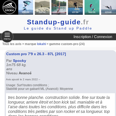
Standup-guide
.fr
Le guide du Stand up Paddle
Inscription / Connexion
menu
Tous les avis > marque
lokahi
> gamme custom-pro (24)
Custom pro 7'9 x 26.3 - 87L [2017]
Par
Spocky
1m75 68 kg.
ans
Niveau
Avancé
Avis ajouté le 2 mars 2022 --
Usage: Surf toutes conditions ;
Stabilité pour un gabarit ML (Avancé): Moyenne
tres bonne planche. construction solide. fine sur toute la
longueur, arriere étroit et bon kick tail. maniable et à
l'aise dans toutes les conditions. plus difficile dans les
conditions très petites par son rocker et sa longueur. top