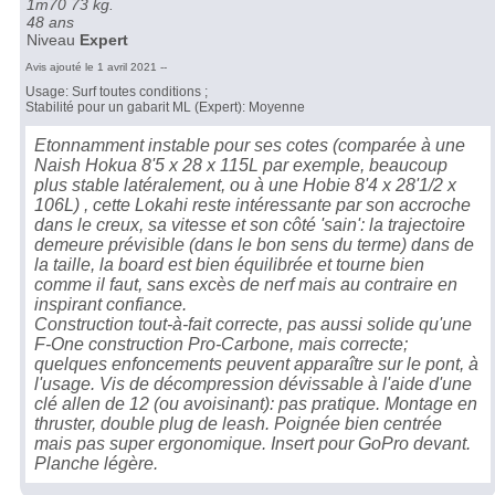
1m70 73 kg.
48 ans
Niveau
Expert
Avis ajouté le 1 avril 2021 --
Usage: Surf toutes conditions ;
Stabilité pour un gabarit ML (Expert): Moyenne
Etonnamment instable pour ses cotes (comparée à une
Naish Hokua 8'5 x 28 x 115L par exemple, beaucoup
plus stable latéralement, ou à une Hobie 8'4 x 28'1/2 x
106L) , cette Lokahi reste intéressante par son accroche
dans le creux, sa vitesse et son côté 'sain': la trajectoire
demeure prévisible (dans le bon sens du terme) dans de
la taille, la board est bien équilibrée et tourne bien
comme il faut, sans excès de nerf mais au contraire en
inspirant confiance.
Construction tout-à-fait correcte, pas aussi solide qu'une
F-One construction Pro-Carbone, mais correcte;
quelques enfoncements peuvent apparaître sur le pont, à
l'usage. Vis de décompression dévissable à l'aide d'une
clé allen de 12 (ou avoisinant): pas pratique. Montage en
thruster, double plug de leash. Poignée bien centrée
mais pas super ergonomique. Insert pour GoPro devant.
Planche légère.