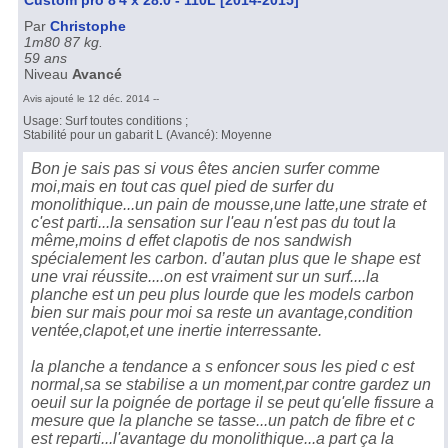
Par
Christophe
1m80 87 kg.
59 ans
Niveau
Avancé
Avis ajouté le 12 déc. 2014 --
Usage: Surf toutes conditions ;
Stabilité pour un gabarit L (Avancé): Moyenne
Bon je sais pas si vous êtes ancien surfer comme
moi,mais en tout cas quel pied de surfer du
monolithique...un pain de mousse,une latte,une strate et
c'est parti...la sensation sur l'eau n'est pas du tout la
même,moins d effet clapotis de nos sandwish
spécialement les carbon. d’autan plus que le shape est
une vrai réussite....on est vraiment sur un surf....la
planche est un peu plus lourde que les models carbon
bien sur mais pour moi sa reste un avantage,condition
ventée,clapot,et une inertie interressante.
la planche a tendance a s enfoncer sous les pied c est
normal,sa se stabilise a un moment,par contre gardez un
oeuil sur la poignée de portage il se peut qu'elle fissure a
mesure que la planche se tasse...un patch de fibre et c
est reparti...l'avantage du monolithique...a part ça la