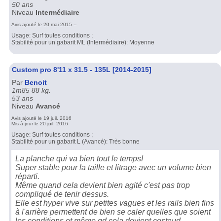
50 ans
Niveau
Intermédiaire
Avis ajouté le 20 mai 2015 --
Usage: Surf toutes conditions ;
Stabilité pour un gabarit ML (Intermédiaire): Moyenne
Custom pro 8'11 x 31.5 - 135L [2014-2015]
Par
Benoit
1m85 88 kg.
53 ans
Niveau
Avancé
Avis ajouté le 19 juil. 2016
Mis à jour le 20 juil. 2016
Usage: Surf toutes conditions ;
Stabilité pour un gabarit L (Avancé): Très bonne
La planche qui va bien tout le temps!
Super stable pour la taille et litrage avec un volume bien
réparti.
Même quand cela devient bien agité c'est pas trop
compliqué de tenir dessus.
Elle est hyper vive sur petites vagues et les rails bien fins
à l'arrière permettent de bien se caler quelles que soient
les conditions et même qd cela devient costaud.