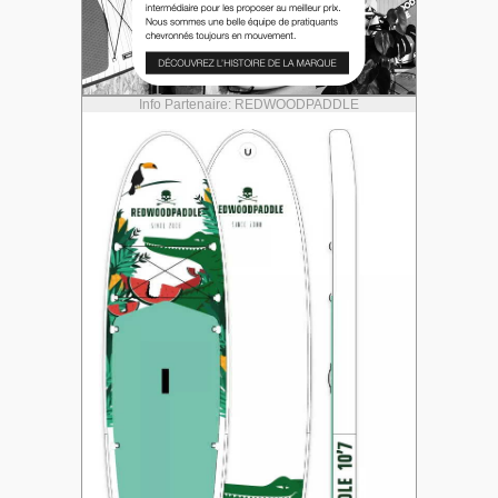
Info Partenaire: REDWOODPADDLE