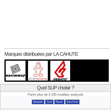
Marques distribuées par LA CAHUTE
Quel SUP choisir ?
Parmi plus de 4.200 modèles analysés
Balade
Surf
Race
EauVive