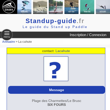
Standup-guide
.fr
Le guide du Stand up Paddle
Inscription / Connexion
menu
Annuaire
> La cahute
contact:
Lacahute
Message
Plage des Charmettes/Le Brusc
SIX FOURS