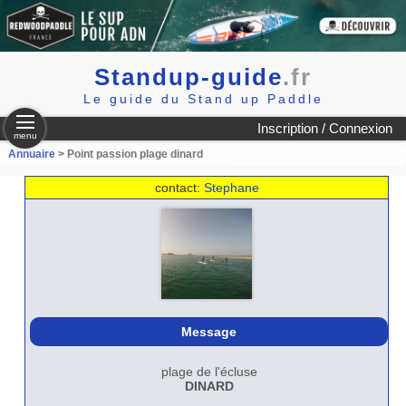
Standup-guide
.fr
Le guide du Stand up Paddle
Inscription / Connexion
menu
Annuaire
> Point passion plage dinard
contact:
Stephane
Message
plage de l'écluse
DINARD