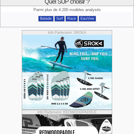
Quel SUP choisir ?
Parmi plus de 4.200 modèles analysés
Balade
Surf
Race
EauVive
Info Partenaire: SROKA
Info Partenaire: REDWOODPADDLE