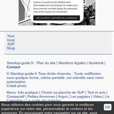
Your
local
SUP
Shop
Standup-guide.fr
:
Plan du site
|
Mentions légales
|
facebook
|
Contact
© Standup-guide.fr Tous droits réservés :
Toute rediffusion,
sous quelque forme, même partielle, est interdite sans notre
autorisation.
Crédit photo
Menu:
Info pratique
|
Choisir sa planche de SUP
|
Test et avis
|
Comparatif
|
Petites Annonces
|
Argus
|
Les pagaies
|
Video
|
Le
Calendrier
|
Le guide des balades
Nous utilisons des cookies pour vous garantir la meilleure
Annuaire :
SurfShop et Magasins pour acheter un SUP
|
Points
OK
expérience sur notre site, personnaliser le contenu et les
Location de SUP
|
Ecole de SUP
annonces. En poursuivant votre navigation sur ce site, vous