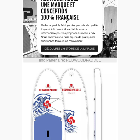
Info Partenaire: REDWOODPADDLE