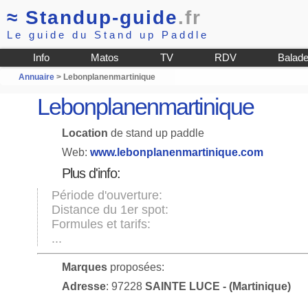
≈
Standup-guide
.fr
Le guide du Stand up Paddle
Info
Matos
TV
RDV
Balad
Annuaire
> Lebonplanenmartinique
Lebonplanenmartinique
Location
de stand up paddle
Web:
www.lebonplanenmartinique.com
Plus d'info:
Période d'ouverture:
Distance du 1er spot:
Formules et tarifs:
...
Marques
proposées:
Adresse
: 97228
SAINTE LUCE - (Martinique)