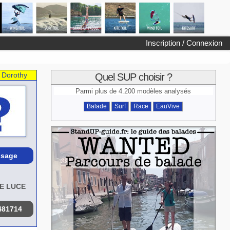
Inscription / Connexion
:
Dorothy
Quel SUP choisir ?
Parmi plus de 4.200 modèles analysés
Balade
Surf
Race
EauVive
sage
E LUCE
481714