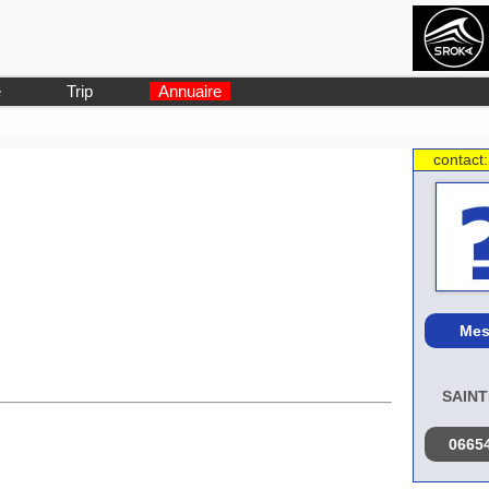
e
Trip
Annuaire
contact
Mes
SAINT
0665