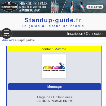
Standup-guide
.fr
Le guide du Stand up Paddle
Inscription / Connexion
menu
Annuaire
> PapaÏ paddle
contact:
Maxime
Message
Plage des Gollandières
LE BOIS PLAGE EN Ré