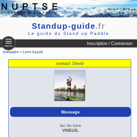
Standup-guide
.fr
Le guide du Stand up Paddle
Inscription / Connexion
menu
Annuaire
> Loire kayak
contact:
David
Message
lac de loire
VINEUIL