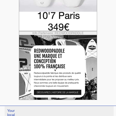
Info Partenaire: REDWOODPADDLE
Your
local