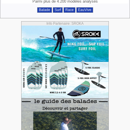
Parmi plus de 4.200 modèles analysés
Balade
Surf
Race
EauVive
Info Partenaire: SROKA