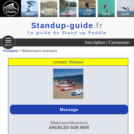
Standup-guide
.fr
Le guide du Stand up Paddle
Inscription / Connexion
menu
Annuaire
> Watersport aventure
contact:
Mickael
Message
WatersportAventure
ARGELES SUR MER