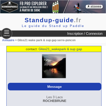
Standup-guide
.fr
Le guide du Stand up Paddle
Inscription / Connexion
menu
Annuaire
> Gliss21 wake park & sup gap serre-poncon
contact:
Gliss21_wakepark & sup gap
Message
Les 3 Lacs
ROCHEBRUNE