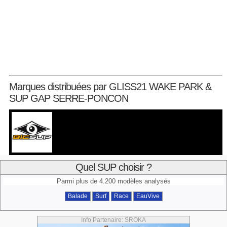
Marques distribuées par GLISS21 WAKE PARK &
SUP GAP SERRE-PONCON
Quel SUP choisir ?
Parmi plus de 4.200 modèles analysés
Balade
Surf
Race
EauVive
Info Partenaire: SROKA