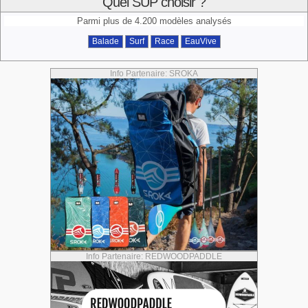
Quel SUP choisir ?
Parmi plus de 4.200 modèles analysés
Balade
Surf
Race
EauVive
Info Partenaire: SROKA
Info Partenaire: REDWOODPADDLE