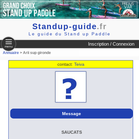
Standup-guide
.fr
Le guide du Stand up Paddle
Inscription / Connexion
menu
Annuaire
> Arii sup gironde
contact:
Teiva
Message
SAUCATS