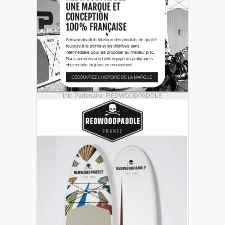
Info Partenaire: REDWOODPADDLE