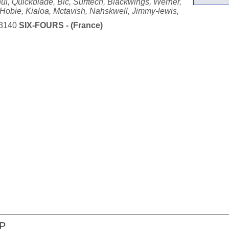
ui, Quickblade, Bic, Surftech, Blackwings, Werner,
Hobie, Kialoa, Mctavish, Nahskwell, Jimmy-lewis,
83140
SIX-FOURS - (France)
OP