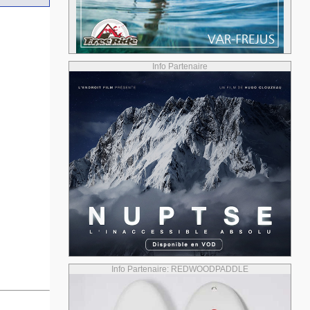
Info Partenaire
Info Partenaire: REDWOODPADDLE