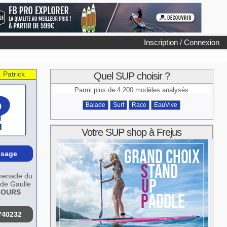
Inscription / Connexion
:
Patrick
Quel SUP choisir ?
Parmi plus de 4.200 modèles analysés
Balade
Surf
Race
EauVive
Votre SUP shop à Frejus
sage
menade du
de Gaulle
FOURS
740232