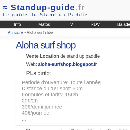
≈
Standup-guide
.fr
Le guide du Stand up Paddle
Info
Matos
TV
RDV
Balad
Annuaire
> Aloha surf shop
Aloha surf shop
Vente Location
de stand up paddle
Web:
aloha-surfshop.blogspot.fr
Plus d'info:
Période d'ouverture: Toute l'année
Distance du 1er spot: 50m
Formules et tarifs: 15€/h
20€/2h
30€/demi journée
40€/journée
...