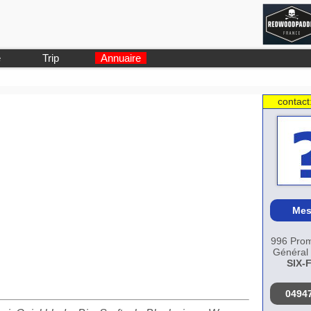
e
Trip
Annuaire
contact
Mes
996 Pro
Général 
SIX-
0494