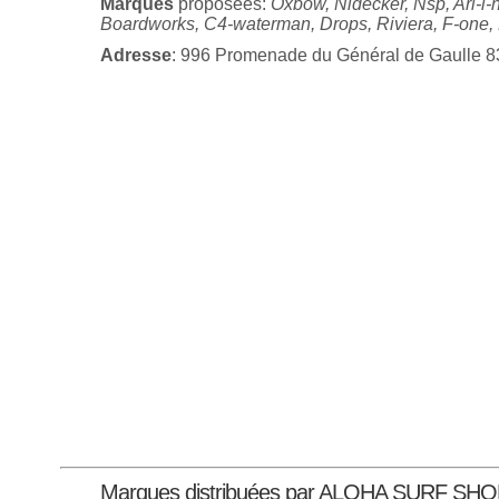
Marques
proposées:
Oxbow, Nidecker, Nsp, Ari-i-n
Boardworks, C4-waterman, Drops, Riviera, F-one, 
Adresse
: 996 Promenade du Général de Gaulle 
Marques distribuées par ALOHA SURF SH