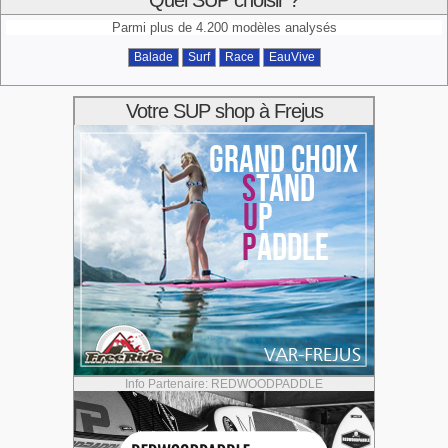
Quel SUP choisir ?
Parmi plus de 4.200 modèles analysés
Balade
Surf
Race
EauVive
Votre SUP shop à Frejus
Info Partenaire: REDWOODPADDLE