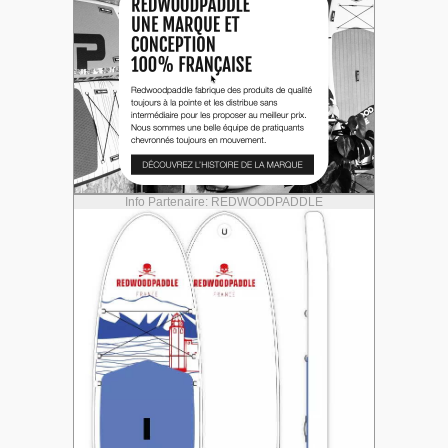
Info Partenaire: REDWOODPADDLE