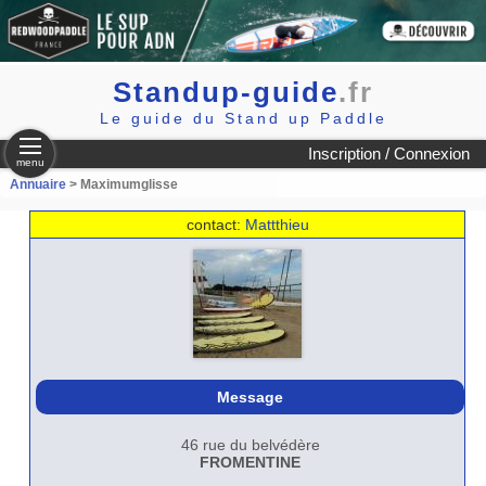
Standup-guide
.fr
Le guide du Stand up Paddle
Inscription / Connexion
menu
Annuaire
> Maximumglisse
contact:
Mattthieu
Message
46 rue du belvédère
FROMENTINE